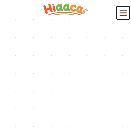
HIDACAブログ：京阪
HOME
|
HIDACAブログ
|
template.list
[%article_list_start%]
[%new:new%] [%article_date_notime_dot%]
[!% if (image.url!="") { %]
[!% } %]