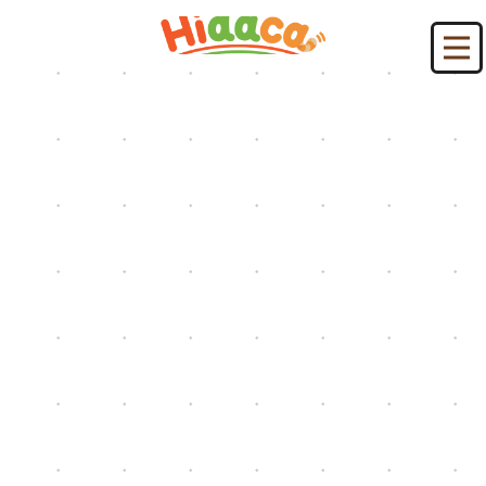
HIDACAブログ：新大阪駅
HOME
|
HIDACAブログ
|
template.list
[%article_list_start%]
[%new:new%] [%article_date_notime_dot%]
[!% if (image.url!="") { %]
[!% } %]