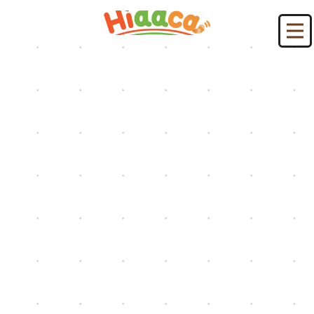
HIDACAブログ：花見
HOME
|
HIDACAブログ
|
template.list
[%article_list_start%]
[%new:new%] [%article_date_notime_dot%]
[!% if (image.url!="") { %]
[!% } %]