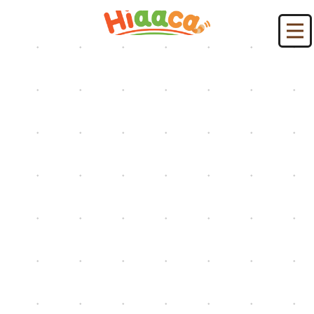
HIDACAブログ：４６日
HOME
|
HIDACAブログ
|
template.list
[%article_list_start%]
[%new:new%] [%article_date_notime_dot%]
[!% if (image.url!="") { %]
[!% } %]