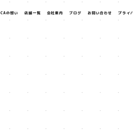
ACAの想い
店舗一覧
会社案内
ブログ
お問い合わせ
プライ
グ
[%title%]
[%article_date_notime_dot%]