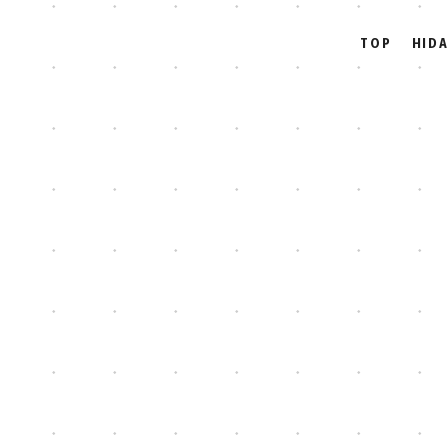
TOP
HID
HIDACAブロ
HOME
|
HIDACAブログ
|
template.detail